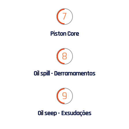
7
Piston Core
8
Oil spill - Derramamentos
9
Oil seep - Exsudações