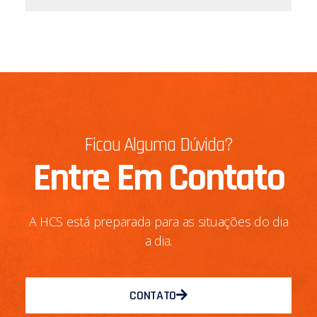
Ficou Alguma Dúvida?
Entre Em Contato
A HCS está preparada para as situações do dia
a dia.
CONTATO