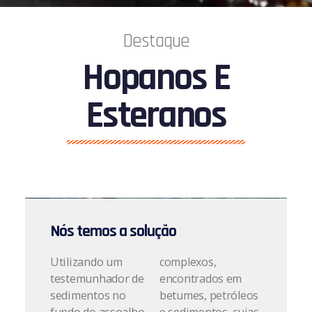
Destaque
Hopanos E
Esteranos
Nós temos a solução
Utilizando um
complexos,
testemunhador de
encontrados em
sedimentos no
betumes, petróleos
fundo do assoalho
e sedimentos, cujas